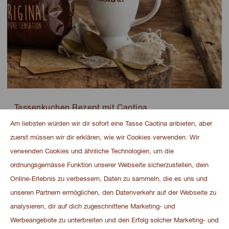
Tassenkuchen Rezept mit Caotina
Bei diesem schnell zubereiteten Tassenkuchen
Am liebsten würden wir dir sofort eine Tasse Caotina anbieten, aber
Rezept entsteht ein raffinierter Schokoladenkuchen.
zuerst müssen wir dir erklären, wie wir Cookies verwenden. Wir
Der Tassenkuchen lässt sich, wie sein Name verrät, in
verwenden Cookies und ähnliche Technologien, um die
einer Tasse backen.
ordnungsgemässe Funktion unserer Webseite sicherzustellen, dein
Online-Erlebnis zu verbessern, Daten zu sammeln, die es uns und
Schon gewusst? Dieses feine Dessert ist auch als
unseren Partnern ermöglichen, den Datenverkehr auf der Webseite zu
Mug Cake bekannt. Entdecke jetzt unser
analysieren, dir auf dich zugeschnittene Marketing- und
Lieblingsrezept für einen feinen Tassenkuchen sowie
Werbeangebote zu unterbreiten und den Erfolg solcher Marketing- und
Tipps und Tricks zur Zubereitung in der Tasse.