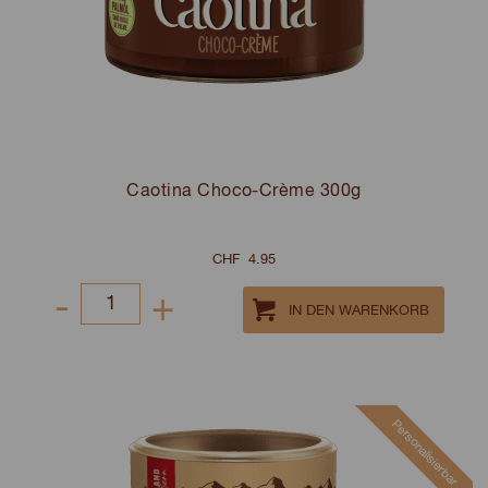
Caotina Choco-Crème 300g
CHF
4.95
-
+
Select
quantity
between
1
Personalisierbar
and
100