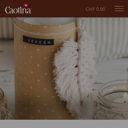
CHF 0.00
Mob
caotina.ch
navi