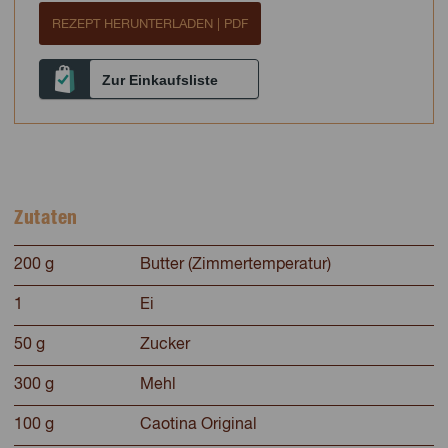
REZEPT HERUNTERLADEN | PDF
Zur Einkaufsliste
Zutaten
200 g
Butter (Zimmertemperatur)
1
Ei
50 g
Zucker
300 g
Mehl
100 g
Caotina Original