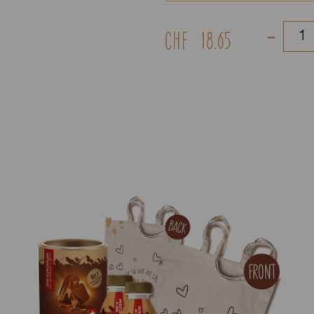
-
CHF
18.65