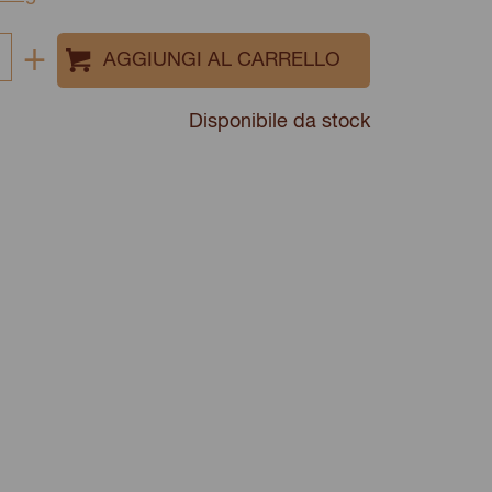
Select
+
quantity
between
Disponibile da stock
1
and
100