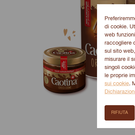
Preferiremmo
di cookie. Ut
web funzioni
raccogliere d
sul sito web
misurare il 
singoli cook
le proprie i
sui cookie
. 
Dichiarazion
RIFIUTA