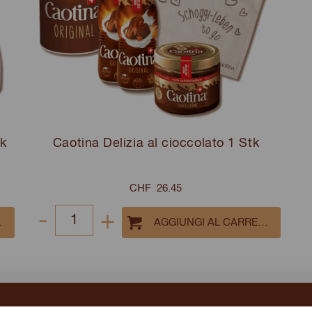
tk
Caotina Delizia al cioccolato 1 Stk
CHF
26.45
-
+
Select
quantity
between
1
and