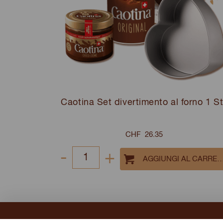
Caotina Set divertimento al forno 1 S
CHF
26.35
-
+
Select
quantity
between
1
and