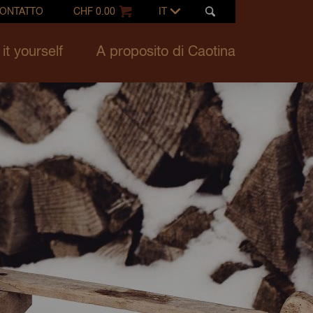
ONTATTO
CHF 0.00
IT
it yourself
A proposito di Caotina