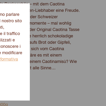
als Dankeschön – mit dem Caotina
dem Schokoladen-Liebhaber eine Freude.
amo parlare
orgt Caotina mit der Schweizer
l nostro sito
für pure Genussmomente – mal wohlig
ti,
hend kühl. Mit der Original Caotina Tasse
 il traffico
rfekt! Dazu die herrlich schokoladige
izzati e
rème Chocolat aufs Brot oder Gipfeli,
 conoscere i
mehr hat, kann sich vom Caotina
e modificare
n lassen – wie wäre es mit einem
nformativa
 Cupcakes oder einem Caotinamisù? Wie
ss-Set verwöhnt alle Sinne…
 Stk.
300g