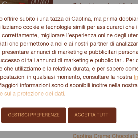
Geburtstag oder einfach 
Genuss-Set machst du je
 offrire subito i una tazza di Caotina, ma prima dobbi
Seit mehr als 50 Jahren s
ilizziamo cookie e tecnologie simili per assicurarci che i
Schokolade zum Trinken 
 correttamente, migliorare l’esperienza online degli uten
warm und auch mal erfrisc
ati che permettono a noi e ai nostri partner di analizzare
wird der Genussmoment pe
, presentare annunci di marketing e pubblicitari personal
und palmölfreie Caotina C
successo di tali annunci di marketing e pubblicitari. Per
mmhh… Und wer Lust auf 
ie che utilizziamo e la relativa durata, e per sapere com
Rezeptbüchlein inspiriere
mpostazioni in qualsiasi momento, consultare la nostra
I
Schoggi-Küchlein, feinen
Maggiori informazioni sono disponibili inoltre nella nostra
gesagt, das Caotina Genu
e sulla protezione dei dati
.
Dieses Set enthält:
Caotina Original 500 g
GESTISCI PREFERENZE
ACCETTA TUTTI
Caotina Coppa 1Stk.
Caotina Rezeptbuch D/F 1
Caotina Creme Chocolat 