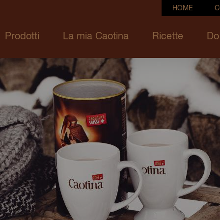
HOME
C
Prodotti
La mia Caotina
Ricette
Do 