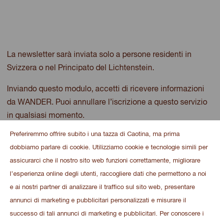
La newsletter sarà inviata solo a persone residenti in
Svizzera o nel Principato del Lichtenstein.
Inviando questo modulo, accetti di ricevere informazioni
da WANDER. Puoi annullare l’iscrizione a questo servizio
in qualsiasi momento.
Preferiremmo offrire subito i una tazza di Caotina, ma prima
dobbiamo parlare di cookie. Utilizziamo cookie e tecnologie simili per
assicurarci che il nostro sito web funzioni correttamente, migliorare
HOME
l’esperienza online degli utenti, raccogliere dati che permettono a noi
NEWSLETTER
e ai nostri partner di analizzare il traffico sul sito web, presentare
CONDIZIONI DI UTILIZZO
annunci di marketing e pubblicitari personalizzati e misurare il
DICHIARAZIONE SULLA PROTEZIONE DEI
successo di tali annunci di marketing e pubblicitari. Per conoscere i