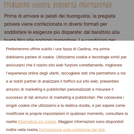
Produzione svizzera, popolarità internazionale
Prima di arrivare ai palati dei buongustai, la pregiata
polvere viene confezionata in diversi formati per
soddisfare le esigenze più disparate: dal barattolo alla
busta fino alle porzioni monodose. Le condizioni per
concedersi una pausa golosa non mancano. La popolarità
Preferiremmo offrire subito i una tazza di Caotina, ma prima
internazionale di Caotina è attestata dalle cifre: dalla
dobbiamo parlare di cookie. Utilizziamo cookie e tecnologie simili per
Svizzera vengono esportati ogni anno in oltre 20 Paesi 4,2
assicurarci che il nostro sito web funzioni correttamente, migliorare
milioni di barattoli da 500 grammi, vale a dire 2000
l’esperienza online degli utenti, raccogliere dati che permettono a noi
tonnellate di raffinata polvere di cacao con vera
e ai nostri partner di analizzare il traffico sul sito web, presentare
cioccolata svizzera. E a quanti momenti di piacere
annunci di marketing e pubblicitari personalizzati e misurare il
equivalgono? Abbiamo perso il conto!
successo di tali annunci di marketing e pubblicitari. Per conoscere i
singoli cookie che utilizziamo e la relativa durata, e per sapere come
modificare le proprie impostazioni in qualsiasi momento, consultare la
nostra
Informativa sui cookie
. Maggiori informazioni sono disponibili
inoltre nella nostra
Dichiarazione sulla protezione dei dati
.