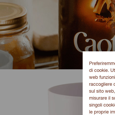
Preferiremmo
di cookie. Ut
web funzioni
raccogliere d
sul sito web
misurare il 
singoli cook
le proprie i