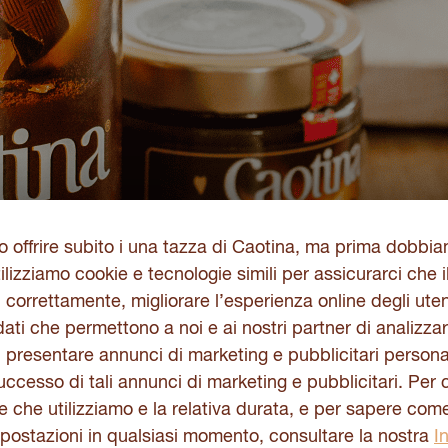
 offrire subito i una tazza di Caotina, ma prima dobbi
ilizziamo cookie e tecnologie simili per assicurarci che i
 correttamente, migliorare l’esperienza online degli uten
ati che permettono a noi e ai nostri partner di analizzare
Caotina Cestino
, presentare annunci di marketing e pubblicitari personal
successo di tali annunci di marketing e pubblicitari. Per
ie che utilizziamo e la relativa durata, e per sapere com
Scopri il nostro versatile 
mpostazioni in qualsiasi momento, consultare la nostra
I
perfetta per riporre posate,