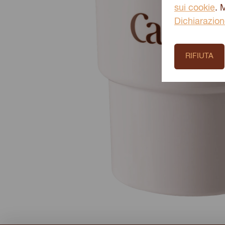
sui cookie
. 
Dichiarazion
RIFIUTA