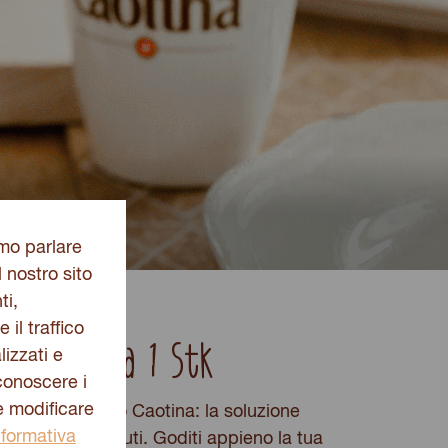
amo parlare
l nostro sito
ti,
 il traffico
 da tavola 1 Stk
izzati e
 conoscere i
e modificare
cestino da tavolo Caotina: la soluzione
nformativa
 tovaglioli e rifiuti. Goditi appieno la tua