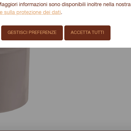
Maggiori informazioni sono disponibili inoltre nella nostra
colazione con questo prat
e sulla protezione dei dati
.
e inizia la giornata alla gr
GESTISCI PREFERENZE
ACCETTA TUTTI
-
CHF
5.90