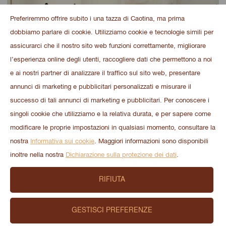
Preferiremmo offrire subito i una tazza di Caotina, ma prima
dobbiamo parlare di cookie. Utilizziamo cookie e tecnologie simili per
assicurarci che il nostro sito web funzioni correttamente, migliorare
l’esperienza online degli utenti, raccogliere dati che permettono a noi
e ai nostri partner di analizzare il traffico sul sito web, presentare
annunci di marketing e pubblicitari personalizzati e misurare il
successo di tali annunci di marketing e pubblicitari. Per conoscere i
5.
singoli cookie che utilizziamo e la relativa durata, e per sapere come
Nun kommen die gefalteten Tücher in die Caotina Dose
modificare le proprie impostazioni in qualsiasi momento, consultare la
rein. Der Deckel wird aufgesetzt und das oberste Tuch
nostra
Informativa sui cookie
. Maggiori informazioni sono disponibili
durch die Öffnung gezogen. Fertig ist die Taschentücher-
inoltre nella nostra
Dichiarazione sulla protezione dei dati
.
Dose.
RIFIUTA
GESTISCI PREFERENZE