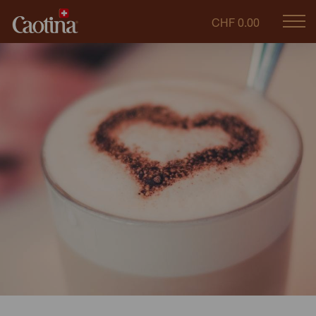
CHF 0.00
Mob
caotina.ch
navi