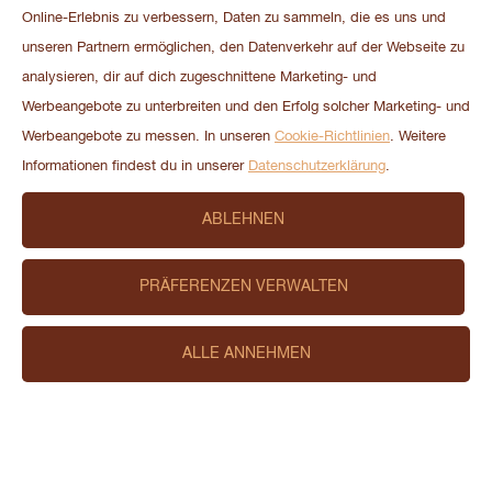
Online-Erlebnis zu verbessern, Daten zu sammeln, die es uns und
unseren Partnern ermöglichen, den Datenverkehr auf der Webseite zu
analysieren, dir auf dich zugeschnittene Marketing- und
Werbeangebote zu unterbreiten und den Erfolg solcher Marketing- und
Werbeangebote zu messen. In unseren
Cookie-Richtlinien
. Weitere
HOME
Informationen findest du in unserer
Datenschutzerklärung
.
NEWSLETTER
ABLEHNEN
NUTZUNGSBEDINGUNGEN
DATENSCHUTZERKLÄRUNG
PRÄFERENZEN VERWALTEN
COOKIE-RICHTLINIEN
FAQ
ALLE ANNEHMEN
MEDIADATENBANK
IMPRESSUM
KARRIERE