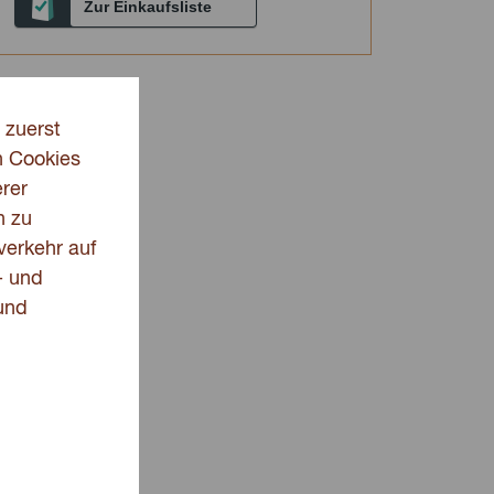
Zur Einkaufsliste
 zuerst
n Cookies
rer
n zu
verkehr auf
- und
und