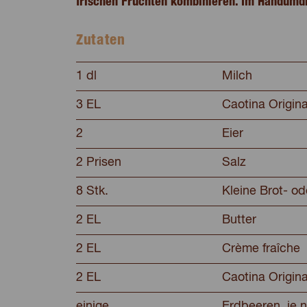
frischen Früchten kombinieren. Im Handumdre
Zutaten
1 dl
Milch
3 EL
Caotina Origina
2
Eier
2 Prisen
Salz
8 Stk.
Kleine Brot- o
2 EL
Butter
2 EL
Crème fraîche
2 EL
Caotina Origina
einige
Erdbeeren, je n