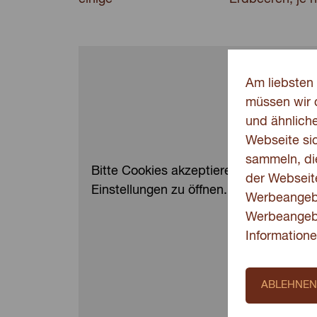
Am liebsten 
müssen wir 
und ähnlich
Webseite sic
sammeln, di
Bitte Cookies akzeptieren um das Video
der Webseite
Einstellungen zu öffnen.
Werbeangebo
Werbeangeb
Informatione
ABLEHNEN