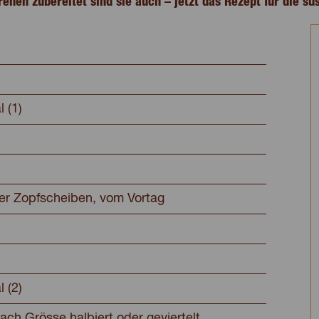
hen zubereitet sind sie auch – jetzt das Rezept für die sü
l (1)
der Zopfscheiben, vom Vortag
l (2)
ach Grösse halbiert oder geviertelt