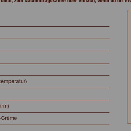
runch, zum Nachmittagskaffee oder einfach, wenn du dir etw
temperatur)
arm)
o-Crème