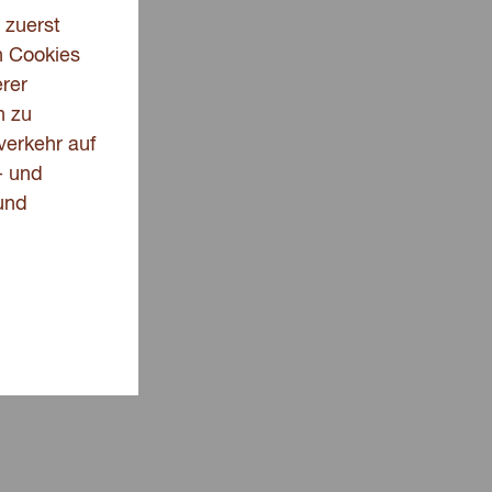
 zuerst
n Cookies
rer
n zu
verkehr auf
- und
und