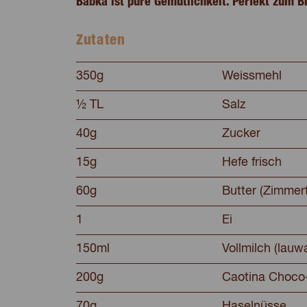
Babka ist pure Gemütlichkeit. Perfekt zum B
Zutaten
350g
Weissmehl
½ TL
Salz
40g
Zucker
15g
Hefe frisch
60g
Butter (Zimmer
1
Ei
150ml
Vollmilch (lauw
200g
Caotina Choc
70g
Haselnüsse