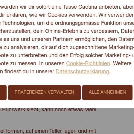
würden wir dir sofort eine Tasse Caotina anbieten, aber
dir erklären, wie wir Cookies verwenden. Wir verwende
e Technologien, um die ordnungsgemässe Funktion unse
herzustellen, dein Online-Erlebnis zu verbessern, Date
e es uns und unseren Partnern ermöglichen, den Daten
 zu analysieren, dir auf dich zugeschnittene Marketing
te zu unterbreiten und den Erfolg solcher Marketing- 
ote zu messen. In unseren
Cookie-Richtlinien
. Weitere
n findest du in unserer
Datenschutzerklärung
.
l geben. Die Hefe dazu bröckeln und die
PRÄFERENZEN VERWALTEN
ALLE ANNEHMEN
das Ei und die Milch dazugeben. Mit der
em geschmeidigen, kompakten Teig kneten.
 am Rührwerk klebt, kann noch etwas Mehl
l formen, auf einen Teller legen und mit