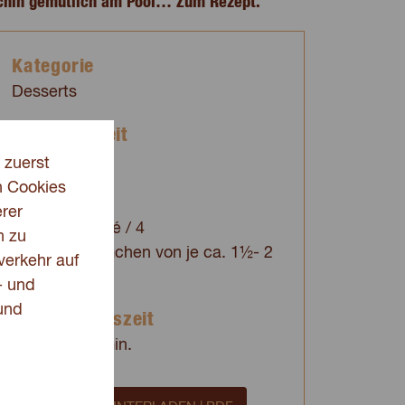
Köchin gemütlich am Pool… Zum Rezept.
Kategorie
Desserts
Schwierigkeit
Mittel
 zuerst
n Cookies
Portionen
rer
4 Stängelglacé / 4
n zu
Portionenförmchen von je ca. 1½- 2
verkehr auf
dl
- und
und
Zubereitungszeit
mehr als 60 min.