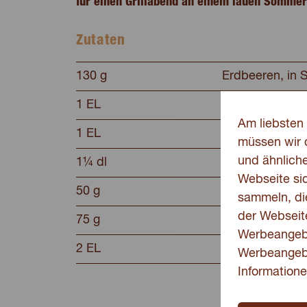
für einen Grillabend an einem lauen Sommer
Zutaten
130 g
Erdbeeren, in 
1 EL
Puderzucker
Am liebsten 
1 EL
Zitronensaft
müssen wir 
und ähnlich
1¼ dl
Vollrahm
Webseite sic
50 g
Caotina Crème
sammeln, di
der Webseite
75 g
Crème fraîche
Werbeangebo
2 EL
Puderzucker
Werbeangeb
Informatione
einige Pfeffer