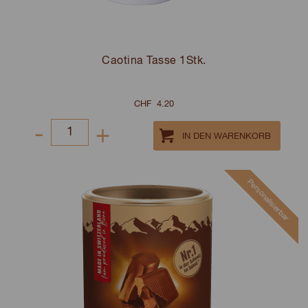
Caotina Tasse 1Stk.
CHF
4.20
-
+
Select
quantity
between
Personalisierbar
1
and
100