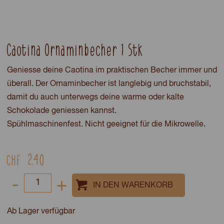
Caotina Ornaminbecher 1 Stk
Geniesse deine Caotina im praktischen Becher immer und
überall. Der Ornaminbecher ist langlebig und bruchstabil,
damit du auch unterwegs deine warme oder kalte
Schokolade geniessen kannst.
Spühlmaschinenfest. Nicht geeignet für die Mikrowelle.
2.40
CHF
Select
-
+
quantity
between
Ab Lager verfügbar
1