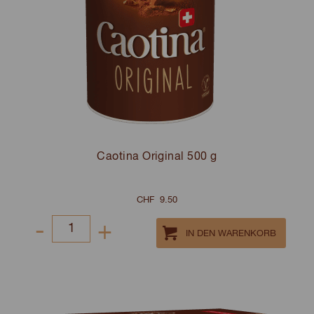
Caotina Original 500 g
CHF
9.50
-
+
Select
quantity
between
1