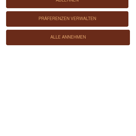
ABLEHNEN
PRÄFERENZEN VERWALTEN
ALLE ANNEHMEN
Caotina Merci Design