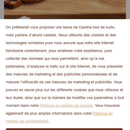
On préférerait vous proposer une tasse de Caotina tout de suite,
mais parlons d’abord cookies. Nous utilisons des cookies et des
technologies similaires pour nous assurer que notre site Internet
Quels avantages la version écologique sans huile de
fonctionne correctement, pour améliorer votre expérience, pour
palme présente-t-elle?
collecter des données qui nous permettent, ainsi qu’à nos
partenaires, d’analyser le trafic sur le site Internet, de vous présenter
L’huile de colza suisse est strictement contrôlée du début
des mesures de marketing et des publicités personnalisées et de
à la fin: Caotina veille à ce que le colza cultivé soit de
mesurer l’efficacité de ces mesures de marketing et publicités. Vous
première catégorie, que les conditions de travail des
pouvez en savoir plus sur les différents cookies que nous utilisons et
employés soient irréprochables et que la transformation
leur durée, ainsi que sur la manière de modifier vos paramètres à tout
de l’huile de colza se fasse dans les meilleures conditions.
moment dans notre
Politique en matière de cookies
. Vous trouverez
En assurant des trajets d’approvisionnement en produits
également de plus amples informations dans notre
Politique en
locaux plus courts pour la pâte à tartiner sans huile de
matière de confidentialité
.
palme, Caotina contribue à préserver notre