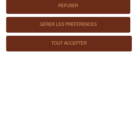
environnement.
REFUSER
GÉRER LES PRÉFÉRENCES
TOUT ACCEPTER
ACCUEIL
NEWSLETTER
MENTIONS LÉGALES
DÉCLARATION DE PROTECTION DES
DONNÉES
DIRECTIVES RELATIVES AUX COOKIES
FAQ
BASE DE DONNÉES DES MÉDIAS
IMPRESSUM
CARRIÈRE