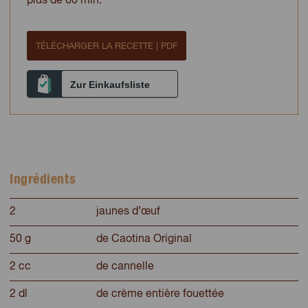
plus de 60 min.
TÉLÉCHARGER LA RECETTE | PDF
Zur Einkaufsliste
Ingrédients
2
jaunes d’œuf
50 g
de Caotina Original
2 cc
de cannelle
2 dl
de crème entière fouettée