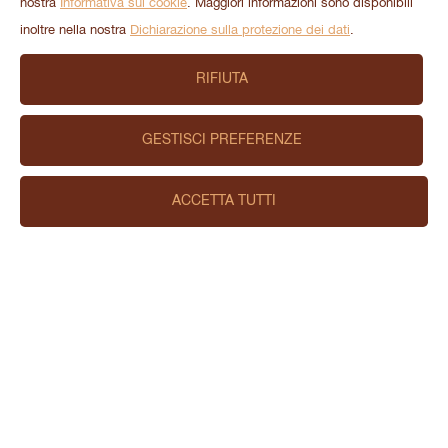
nostra
Informativa sui cookie
. Maggiori informazioni sono disponibili
inoltre nella nostra
Dichiarazione sulla protezione dei dati
.
RIFIUTA
GESTISCI PREFERENZE
ACCETTA TUTTI
Newsletter
Desideri ricevere informazioni su ricette raffinate, sconti
esclusivi e concorsi di Caotina?