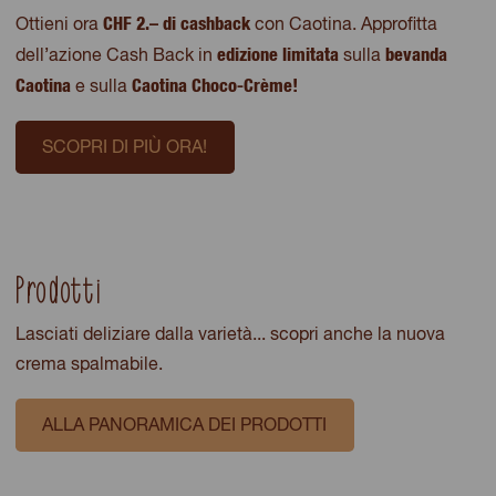
CHF 2.– di cashback
Ottieni ora
con Caotina. Approfitta
edizione limitata
bevanda
dell’azione Cash Back in
sulla
Caotina
Caotina Choco-Crème!
e sulla
SCOPRI DI PIÙ ORA!
Prodotti
Lasciati deliziare dalla varietà... scopri anche la nuova
crema spalmabile.
ALLA PANORAMICA DEI PRODOTTI