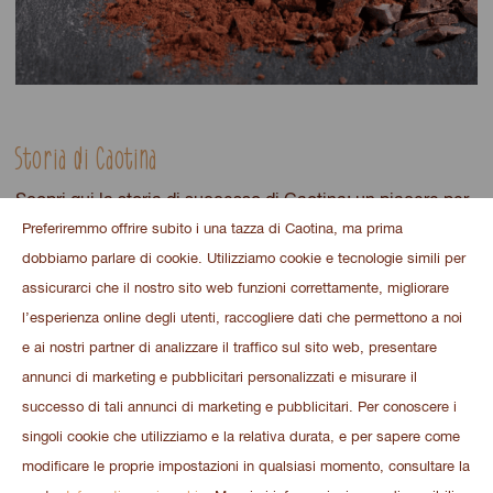
Storia di Caotina
Scopri qui la storia di successo di Caotina: un piacere per
il palato da oltre 50 anni.
Preferiremmo offrire subito i una tazza di Caotina, ma prima
dobbiamo parlare di cookie. Utilizziamo cookie e tecnologie simili per
assicurarci che il nostro sito web funzioni correttamente, migliorare
VAI ALLA STORIA
l’esperienza online degli utenti, raccogliere dati che permettono a noi
e ai nostri partner di analizzare il traffico sul sito web, presentare
annunci di marketing e pubblicitari personalizzati e misurare il
successo di tali annunci di marketing e pubblicitari. Per conoscere i
singoli cookie che utilizziamo e la relativa durata, e per sapere come
modificare le proprie impostazioni in qualsiasi momento, consultare la